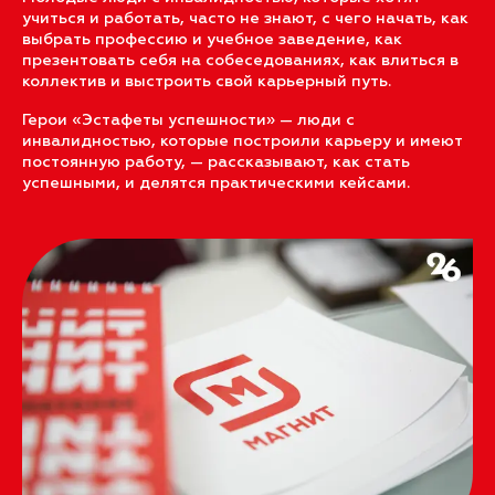
учиться и работать, часто не знают, с чего начать, как
выбрать профессию и учебное заведение, как
презентовать себя на собеседованиях, как влиться в
коллектив и выстроить свой карьерный путь.
Герои «Эстафеты успешности» — люди с
инвалидностью, которые построили карьеру и имеют
постоянную работу, — рассказывают, как стать
успешными, и делятся практическими кейсами.