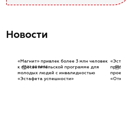
Новости
«Магнит» привлек более 3 млн человек
«Эстафета у
к просветительской программе для
присоедини
21.05.2025
12.02.20
молодых людей с инвалидностью
проекту уч
«Эстафета успешности»
«Открыто д