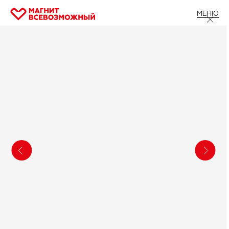
МЕНЮ
Главная
/
Все проекты
/
Эстафета успешности
Эстафета успешности
Республика Татарстан
Федеральная мотивационная программа для
людей с инвалидностью и их семей
Подробнее