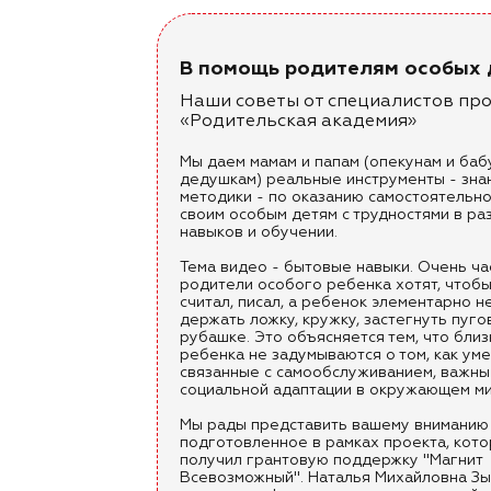
В помощь родителям особых 
Наши советы от специалистов пр
«Родительская академия»
Мы даем мамам и папам (опекунам и ба
дедушкам) реальные инструменты - зна
методики - по оказанию самостоятельн
своим особым детям с трудностями в ра
навыков и обучении.
Тема видео - бытовые навыки. Очень ча
родители особого ребенка хотят, чтобы
считал, писал, а ребенок элементарно н
держать ложку, кружку, застегнуть пуго
рубашке. Это объясняется тем, что близ
ребенка не задумываются о том, как уме
связанные с самообслуживанием, важны
социальной адаптации в окружающем ми
Мы рады представить вашему вниманию
подготовленное в рамках проекта, кот
получил грантовую поддержку "Магнит
Всевозможный". Наталья Михайловна Зы