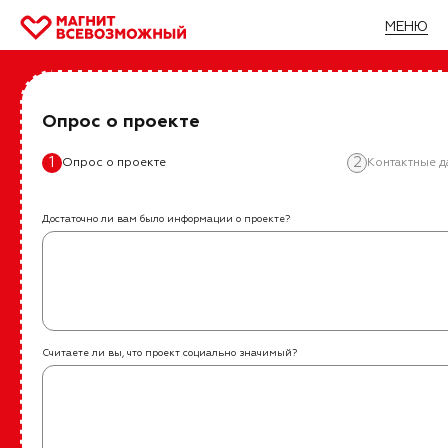
МЕНЮ
Главная
/
Все проекты
/
Эстафета успешности
Эстафета успешности
Опрос о проекте
1
2
Опрос о проекте
Контактные 
Волгоградская область
Федеральная мотивационная программа для
Достаточно ли вам было информации о проекте?
людей с инвалидностью и их семей
Подробнее
Считаете ли вы, что проект социально значимый?