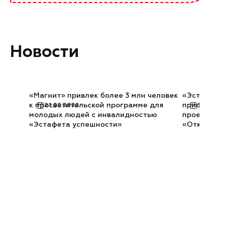
Новости
«Магнит» привлек более 3 млн человек
«Эстафета у
к просветительской программе для
присоедини
21.05.2025
12.02.20
молодых людей с инвалидностью
проекту уч
«Эстафета успешности»
«Открыто д