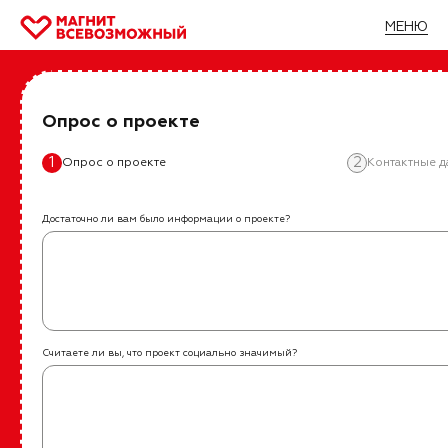
МЕНЮ
Главная
/
Все проекты
/
Эстафета успешности
Эстафета успешности
Опрос о проекте
1
2
Опрос о проекте
Контактные 
Москва
Федеральная мотивационная программа для
Достаточно ли вам было информации о проекте?
людей с инвалидностью и их семей
Подробнее
Считаете ли вы, что проект социально значимый?