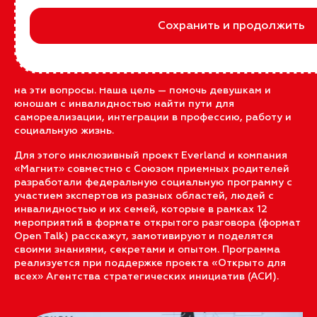
учиться и работать, часто не знают, с чего начать, как
Сохранить и продолжить
выбрать профессию и учебное заведение, как
презентовать себя на собеседованиях, как влиться в
коллектив и выстроить свой карьерный путь.
«Эстафета успешности» создана, чтобы найти ответы
на эти вопросы. Наша цель — помочь девушкам и
юношам с инвалидностью найти пути для
самореализации, интеграции в профессию, работу и
социальную жизнь.
Для этого инклюзивный проект Everland и компания
«Магнит» совместно с Союзом приемных родителей
разработали федеральную социальную программу с
участием экспертов из разных областей, людей с
инвалидностью и их семей, которые в рамках 12
мероприятий в формате открытого разговора (формат
Open Talk) расскажут, замотивируют и поделятся
своими знаниями, секретами и опытом. Программа
реализуется при поддержке проекта «Открыто для
всех» Агентства стратегических инициатив (АСИ).