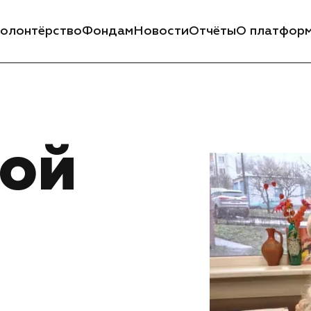
олонтёрство
Фондам
Новости
Отчёты
О платфор
бой