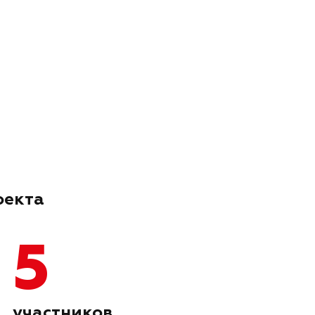
оекта
5
участников