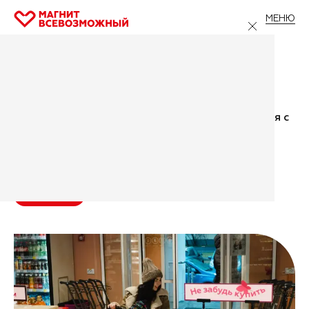
МЕНЮ
Главная
/
Все проекты
/
Вседоступно
Вседоступно
Обучение взаимодействию и навыкам общения с
людьми с ограниченными возможностями
здоровья
Участвовать