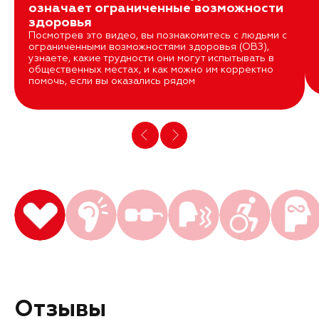
означает ограниченные возможности
здоровья
Посмотрев это видео, вы познакомитесь с людьми с
ограниченными возможностями здоровья (ОВЗ),
узнаете, какие трудности они могут испытывать в
общественных местах, и как можно им корректно
помочь, если вы оказались рядом
Отзывы