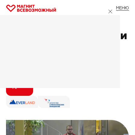
МЕНЮ
Главная
/
Все проекты
/
Эстафета успешности
Эстафета успешности
Москва
Федеральная мотивационная программа для
людей с инвалидностью и их семей
Подробнее