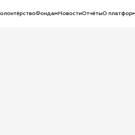
олонтёрство
Фондам
Новости
Отчёты
О платфор
а
сти