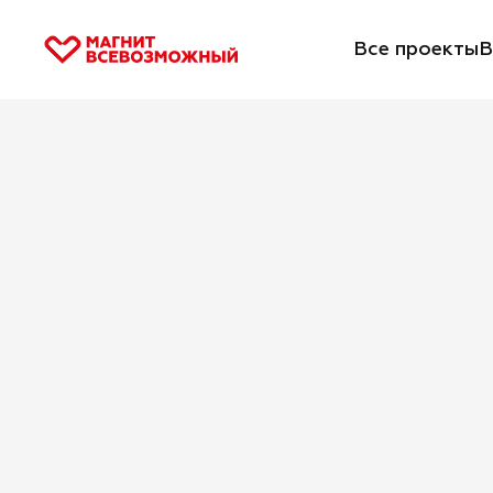
Все проекты
В
Главная
/
Все проекты
/
Эстафета успешности
Эстафет
успешно
Москва